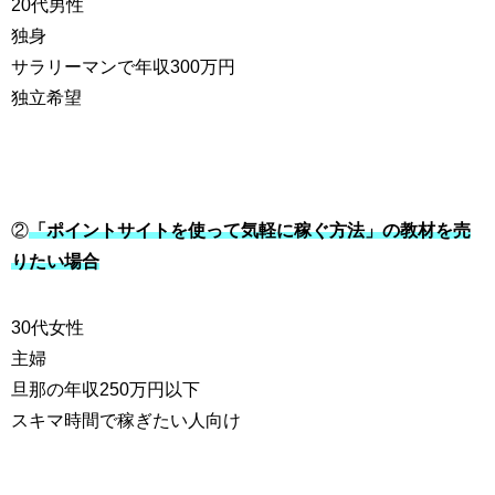
20
代男性
独身
サラリーマンで年収
300
万円
独立希望
②
「ポイントサイトを使って気軽に稼ぐ方法」の教材を売
りたい場合
30
代女性
主婦
旦那の年収
250
万円以下
スキマ時間で稼ぎたい人向け