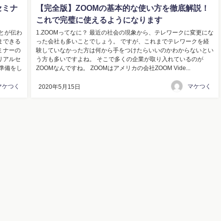
セミナ
【完全版】ZOOMの基本的な使い方を徹底解説！
これで完璧に使えるようになります
とが伝わ
1.ZOOMってなに？ 最近の社会の現象から、テレワークに変更にな
まできる
った会社も多いことでしょう。 ですが、これまでテレワークを経
ミナーの
験していなかった方は何から手をつけたらいいのかわからないとい
リアルセ
う方も多いですよね。 そこで多くの企業が取り入れているのが
準備をし
ZOOMなんですね。 ZOOMはアメリカの会社ZOOM Vide...
マケつく
マケつく
2020年5月15日